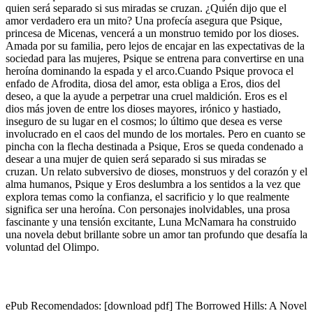
quien será separado si sus miradas se cruzan. ¿Quién dijo que el
amor verdadero era un mito? Una profecía asegura que Psique,
princesa de Micenas, vencerá a un monstruo temido por los dioses.
Amada por su familia, pero lejos de encajar en las expectativas de la
sociedad para las mujeres, Psique se entrena para convertirse en una
heroína dominando la espada y el arco.Cuando Psique provoca el
enfado de Afrodita, diosa del amor, esta obliga a Eros, dios del
deseo, a que la ayude a perpetrar una cruel maldición. Eros es el
dios más joven de entre los dioses mayores, irónico y hastiado,
inseguro de su lugar en el cosmos; lo último que desea es verse
involucrado en el caos del mundo de los mortales. Pero en cuanto se
pincha con la flecha destinada a Psique, Eros se queda condenado a
desear a una mujer de quien será separado si sus miradas se
cruzan. Un relato subversivo de dioses, monstruos y del corazón y el
alma humanos, Psique y Eros deslumbra a los sentidos a la vez que
explora temas como la confianza, el sacrificio y lo que realmente
significa ser una heroína. Con personajes inolvidables, una prosa
fascinante y una tensión excitante, Luna McNamara ha construido
una novela debut brillante sobre un amor tan profundo que desafía la
voluntad del Olimpo.
ePub Recomendados: [download pdf] The Borrowed Hills: A Novel