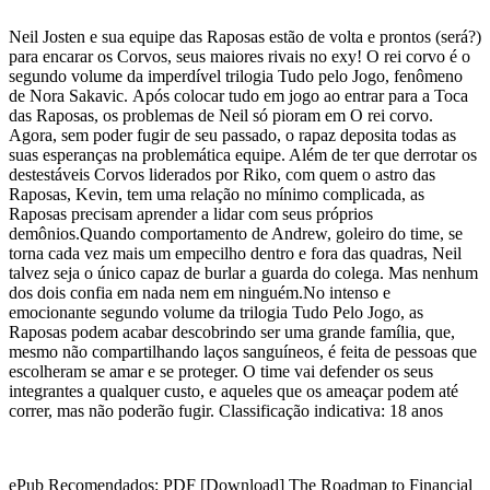
Neil Josten e sua equipe das Raposas estão de volta e prontos (será?)
para encarar os Corvos, seus maiores rivais no exy! O rei corvo é o
segundo volume da imperdível trilogia Tudo pelo Jogo, fenômeno
de Nora Sakavic. Após colocar tudo em jogo ao entrar para a Toca
das Raposas, os problemas de Neil só pioram em O rei corvo.
Agora, sem poder fugir de seu passado, o rapaz deposita todas as
suas esperanças na problemática equipe. Além de ter que derrotar os
destestáveis Corvos liderados por Riko, com quem o astro das
Raposas, Kevin, tem uma relação no mínimo complicada, as
Raposas precisam aprender a lidar com seus próprios
demônios.Quando comportamento de Andrew, goleiro do time, se
torna cada vez mais um empecilho dentro e fora das quadras, Neil
talvez seja o único capaz de burlar a guarda do colega. Mas nenhum
dos dois confia em nada nem em ninguém.No intenso e
emocionante segundo volume da trilogia Tudo Pelo Jogo, as
Raposas podem acabar descobrindo ser uma grande família, que,
mesmo não compartilhando laços sanguíneos, é feita de pessoas que
escolheram se amar e se proteger. O time vai defender os seus
integrantes a qualquer custo, e aqueles que os ameaçar podem até
correr, mas não poderão fugir. Classificação indicativa: 18 anos
ePub Recomendados: PDF [Download] The Roadmap to Financial