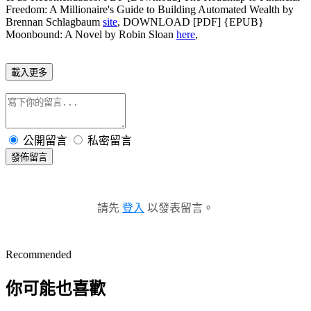
Freedom: A Millionaire's Guide to Building Automated Wealth by
Brennan Schlagbaum
site
, DOWNLOAD [PDF] {EPUB}
Moonbound: A Novel by Robin Sloan
here
,
載入更多
公開留言
私密留言
發佈留言
請先
登入
以發表留言。
Recommended
你可能也喜歡